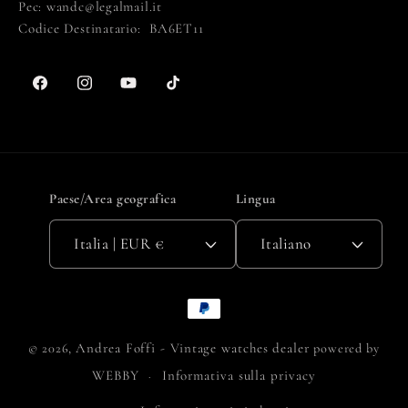
Pec: wandc@legalmail.it
Codice Destinatario: BA6ET11
Facebook
Instagram
YouTube
TikTok
Paese/Area geografica
Lingua
Italia | EUR €
Italiano
Metodi
di
Andrea Foffi - Vintage watches dealer
© 2026,
powered by
pagamento
WEBBY
Informativa sulla privacy