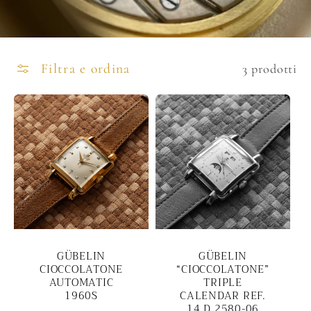
Filtra e ordina
3 prodotti
GÜBELIN
GÜBELIN
CIOCCOLATONE
“CIOCCOLATONE”
AUTOMATIC
TRIPLE
1960S
CALENDAR REF.
14 D 2580-06