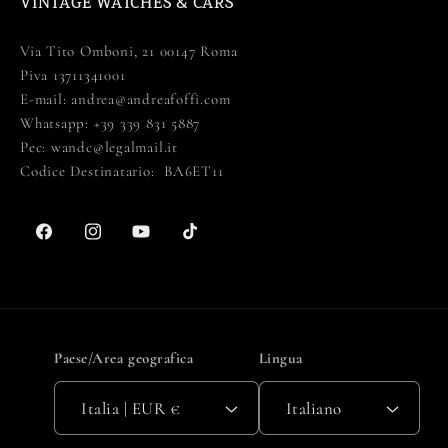
VINTAGE WATCHES & CARS
Via Tito Omboni, 21 00147 Roma
Piva ‪13711341001‬
E-mail: andrea@andreafoffi.com
Whatsapp: +39 339 831 5887
Pec: wandc@legalmail.it
Codice Destinatario: BA6ET11
Facebook
Instagram
YouTube
TikTok
Paese/Area geografica
Lingua
Italia | EUR €
Italiano